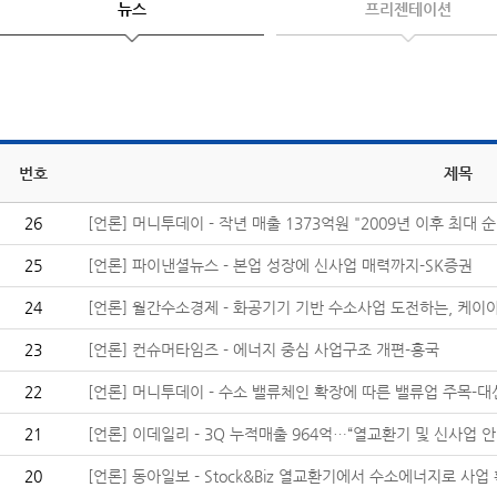
뉴스
프리젠테이션
번호
제목
26
[언론] 머니투데이 - 작년 매출 1373억원 "2009년 이후 최대 순.
25
[언론] 파이낸셜뉴스 - 본업 성장에 신사업 매력까지-SK증권
24
[언론] 월간수소경제 - 화공기기 기반 수소사업 도전하는, 케이아
23
[언론] 컨슈머타임즈 - 에너지 중심 사업구조 개편-흥국
22
[언론] 머니투데이 - 수소 밸류체인 확장에 따른 밸류업 주목-대신
21
[언론] 이데일리 - 3Q 누적매출 964억…“열교환기 및 신사업 안정
20
[언론] 동아일보 - Stock&Biz 열교환기에서 수소에너지로 사업 확