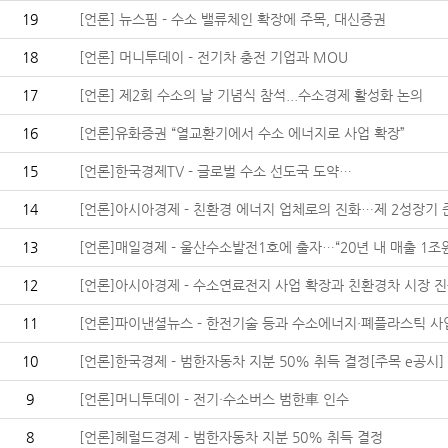
19
[언론] 뉴스핌 - 수소 밸류체인 확장에 주목, 대신증권
18
[언론] 머니투데이 - 전기차 충전 기업과 MOU
17
[언론] 제2회 수소의 날 기념식 참석...수소경제 활성화 논의
16
[언론]유화증권 “열교환기에서 수소 에너지로 사업 확장”
15
[언론]한국경제TV - 글로벌 수소 선도국 도약…
14
[언론]아시아경제 - 친환경 에너지 업체로의 진화…제 2성장기 준비
13
[언론]매일경제 - 울산수소발전1호에 출자…“20년 내 매출 1조원 
12
[언론]아시아경제 - 수소연료전지 사업 확장과 친환경차 시장 진출
11
[언론]파이낸셜뉴스 - 한전기술 등과 수소에너지·폐플라스틱 사업 '
10
[언론]한국경제 - 범한자동차 지분 50% 취득 결정[주목 e공시]
9
[언론]머니투데이 - 전기·수소버스 범한車 인수
8
[언론]헤럴드경제 - 범한자동차 지분 50% 취득 결정