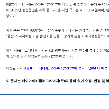
KIB플러그에너지는 울산수소발전1호에 대한 단계적 투자를 통해 수소연료
해 2025년 상업운전을 계획 중이다. 총 사업 규모는 약 1100억원이
망이다.
회사 측은 “연간 1000억원 이상의 수주가 기대되는 안정적인 기존 열
“울산 외 지자체별 거점 발전소를 만들고 장기적 관점의 미래성장동력으로
앞서 KIB플러그에너지는 지난 8월 범한자동차 지분 인수를 통해 상용 버
차, 5인승 전기 픽업트럭 등을 개발할 예정이다.
l
ug
이상규 기자
KIB플러그에너지, 울산수소발전1호에 출자…“20년 내 매출 1조원
e
이 문서는 케이아이비플러그에너지(주)의 동의 없이 수정, 변경 및 복
en
[Kib plug energy Co., Ltd.]
ergy Co., Ltd.]